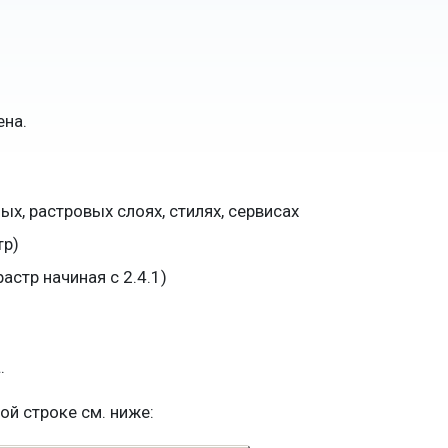
на.
х, растровых слоях, стилях, сервисах
тр)
астр начиная с 2.4.1)
.
й строке см. ниже: