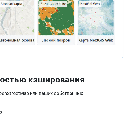
ностью кэширования
OpenStreetMap или ваших собственных
b