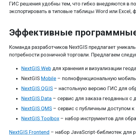
ГИС решения удобны тем, что гибко внедряются в 
экспортировать в типовые таблицы Word или Excel, 
Эффективные программные 
Команда разработчиков NextGIS предлагает уникал
потребности розничной торговли. Предлагаем след
NextGIS Web
для хранения и визуализации геода
NextGIS
Mobile
– полнофункциональную мобильн
NextGIS QGIS
– настольную версию ГИС для обр
NextGIS Data
– сервис для заказа геоданных с
NextGIS QMS
– сервис с публичным доступом к
NextGIS Toolbox
– набор инструментов для обра
NextGIS Frontend
– набор JavaScript-библиотек для 