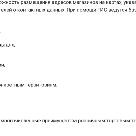
ность размещения адресов магазинов на картах, указа
елей о контактных данных. При помощи ГИС ведутся баз
.
:
щадях;
и;
онкретным территориям.
 многочисленные преимущества розничным торговым то