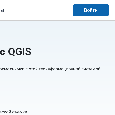
ты
Войти
с QGIS
осмоснимки с этой геоинформационной системой.
еской съемки.