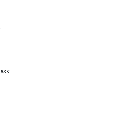
a
ях с