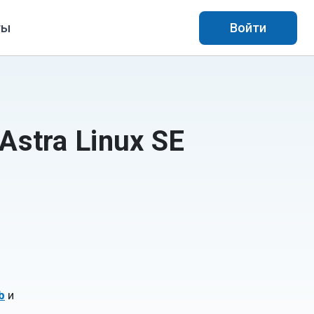
ты
Войти
stra Linux SE
b
и