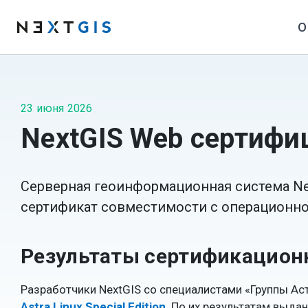
О
23 июня 2026
NextGIS Web сертифиц
Серверная геоинформационная система Ne
сертификат совместимости с операционной с
Результаты сертификацион
Разработчики NextGIS со специалистами «Группы А
Astra Linux Special Edition
. По их результатам выд