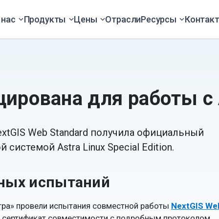
 нас
Продукты
Цены
Отрасли
Ресурсы
Контак
ирована для работы с A
xtGIS Web Standard получила официальный
истемой Astra Linux Special Edition.
ных испытаний
стра» провели испытания совместной работы
NextGIS We
ан сертификат совместимости с подробным протоколом