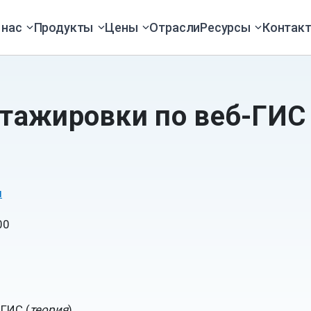
 нас
Продукты
Цены
Отрасли
Ресурсы
Контак
тажировки по веб-ГИС
ы
00
 ГИС (
теория
)