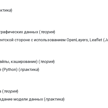
ктика
)
графических данных (
теория
)
ской стороне c использованием OpenLayers, Leaflet (Jav
айлы, кэширование) (
теория
)
(Python) (
практика
)
 (
теория
)
оздание модели данных (
практика
)