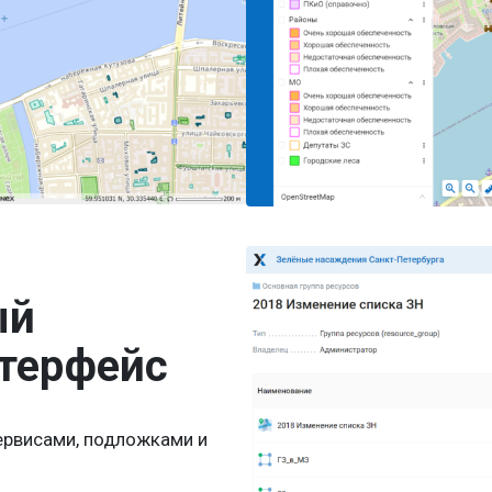
ый
терфейс
ервисами, подложками и