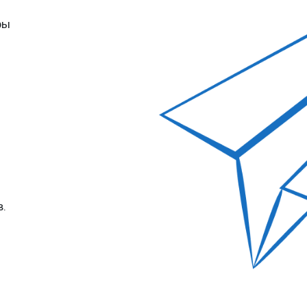
ры
в.