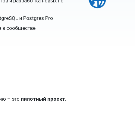
тов и разработка новых по
greSQL и Postgres Pro
е в сообществе
ию – это
пилотный проект
.