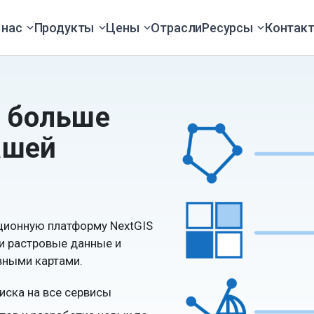
 нас
Продукты
Цены
Отрасли
Ресурсы
Контак
: больше
ашей
ционную платформу NextGIS
 и растровые данные и
вными картами.
иска на все сервисы