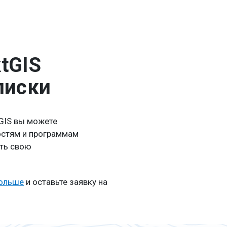
tGIS
писки
GIS вы можете
остям и программам
ить свою
больше
и оставьте заявку на