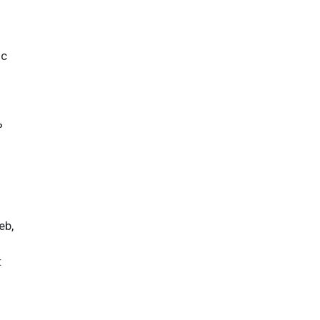
 с
ь
eb,
: