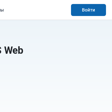
ты
Войти
S Web