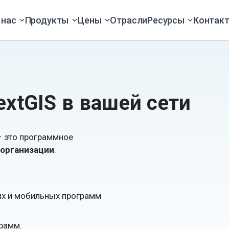
 нас
Продукты
Цены
Отрасли
Ресурсы
Контак
extGIS в вашей сети
 это программное
 организации
.
ых и мобильных программ
рамм.