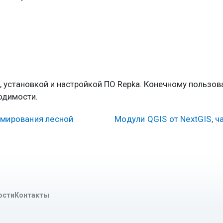
 установкой и настройкой ПО Repka. Конечному пользов
одимости.
рмирования лесной
Модули QGIS от NextGIS, ч
ости
Контакты