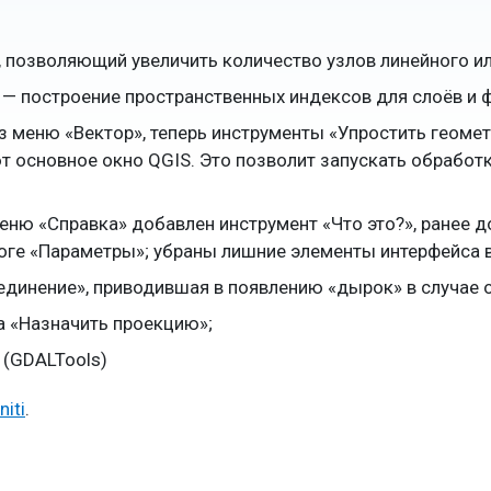
, позволяющий увеличить количество узлов линейного и
x — построение пространственных индексов для слоёв и 
 меню «Вектор», теперь инструменты «Упростить геомет
руют основное окно QGIS. Это позволит запускать обраб
еню «Справка» добавлен инструмент «Что это?», ранее д
оге «Параметры»; убраны лишние элементы интерфейса в
динение», приводившая в появлению «дырок» в случае о
а «Назначить проекцию»;
y (GDALTools)
niti
.