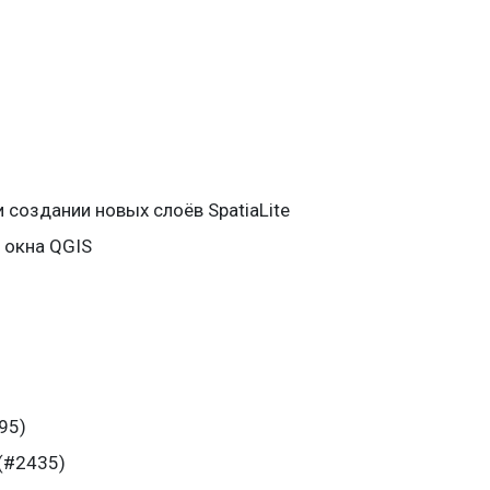
 создании новых слоёв SpatiaLite
 окна QGIS
95)
(#2435)