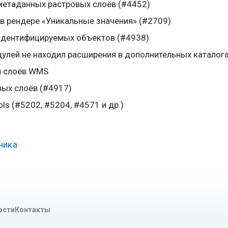
метаданных растровых слоёв (#4452)
в рендере «Уникальные значения» (#2709)
идентифицируемых объектов (#4938)
улей не находил расширения в дополнительных каталога
и слоёв WMS
вых слоёв (#4917)
ls (#5202, #5204, #4571 и др.)
ника
ости
Контакты