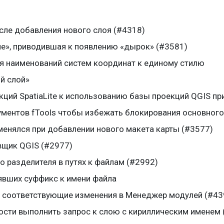
осле добавления нового слоя (#4318)
е», приводившая к появлению «дырок» (#3581)
 наименований систем координат к единому стилю
й слой»
ций SpatiaLite к использованию базы проекций QGIS при
ументов fTools чтобы избежать блокирования основного
менялся при добавлении нового макета карты (#3577)
вщик QGIS (#2977)
 разделителя в путях к файлам (#2992)
лявших суффикс к имени файла
ы соответствующие изменения в Менеджер модулей (#43
сти выполнить запрос к слою с кириллическим именем 