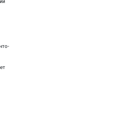
ий
что-
ет