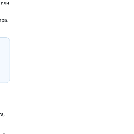
 или
тра.
а,