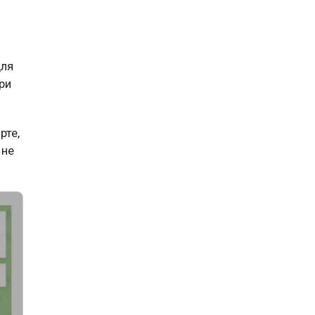
для
ри
рте,
 не