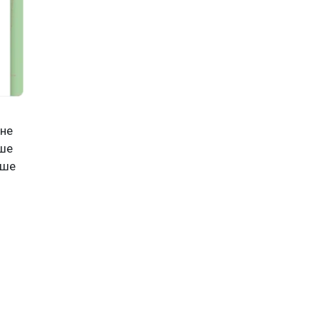
 не
ьше
ьше