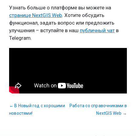
Узнать больше о платформе вы можете на
странице NextGIS Web
. Хотите обсудить
функционал, задать вопрос или предложить
улучшения – вступайте в наш
публичный чат
в
Telegram.
←
В Новый год с хорошими
Работа со справочниками в
новостями!
NextGIS Web
→