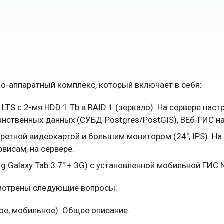
о-аппаратный комплекс, который включает в себя:
LTS c 2-мя HDD 1 Tb в RAID 1 (зеркало). На сервере нас
анственных данных (СУБД Postgres/PostGIS), ВЕб-ГИС на
етной видеокартой и большим монитором (24″, IPS). На
висам, на сервере.
 Galaxy Tab 3 7″ + 3G) с установленной мобильной ГИС N
смотрены следующие вопросы:
ое, мобильное). Общее описание.