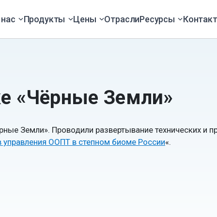
 нас
Продукты
Цены
Отрасли
Ресурсы
Контак
ке «Чёрные Земли»
рные Земли». Проводили развертывание технических и п
 управления ООПТ в степном биоме России
«.