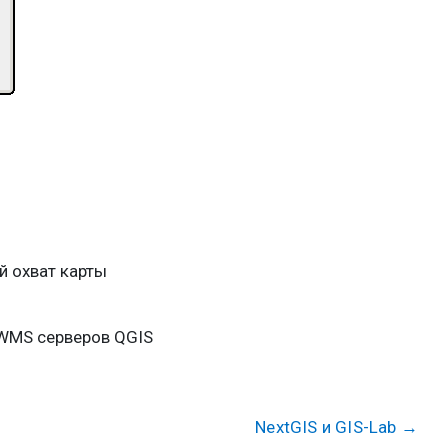
й охват карты
 WMS серверов QGIS
NextGIS и GIS-Lab
→