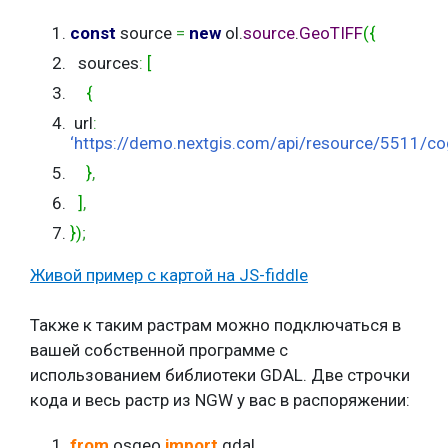
const
source
=
new
ol.
source
.
GeoTIFF
(
{
sources
:
[
{
url
:
‘https://demo.nextgis.com/api/resource/5511/co
}
,
]
,
}
)
;
Живой пример с картой на JS-fiddle
Также к таким растрам можно подключаться в
вашей собственной программе с
использованием библиотеки GDAL. Две строчки
кода и весь растр из NGW у вас в распоряжении:
from
osgeo
import
gdal